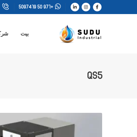
+971 50 5097419
بيت
شرك
QS5