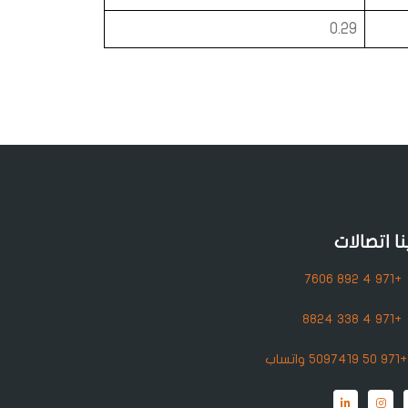
0.29
نا اتصالات
+971 4 892 7606
+971 4 338 8824
+971 50 5097419 واتساب