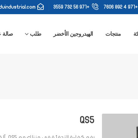
uindustrial.com
+971 56 732 3559
+971 4 892 7606
ة
منتجات
الهيدروجين الأخضر
طلب
صالة 
QS5
رفع كفا