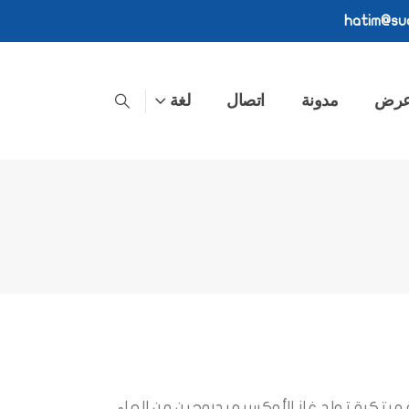
hatim@sud
عرض
مدونة
اتصال
لغة
ءة التدفئة في منزلك مع QS5, آلة مبتكرة تولد غاز الأوكسيهيدروجين من الماء