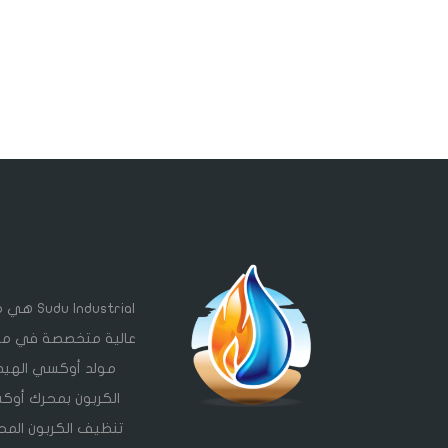
ndustrial
مولد أوكسي الهيد
الكربون بمحرك أوك
تنظيف الكربون المحو