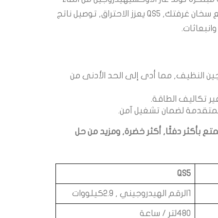
والكهرباء. تم تصميمه للتكامل بسلاسة مع سخان غرفتك, QS5 يعزز الاحتراق, توصيل ناتج
انبعاثات.
جين النظيف, مما أدى إلى الحد الأدنى من
ير تكاليف الطاقة.
المتقدمة لضمان تشغيل آمن.
ى مولد QS5 Oxy-Hydrogen واستمتع بأكثر دفئًا, أكثر خضرة, ومزيد من حل
QS5
1الرقم الهيدروجيني , 2.9كيلووات
480لتر / ساعة