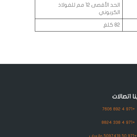
الحد الأقصى 12 مم للفولاذ
الكربوني
82 كلغ
نا اتصالات
+971 4 892 7606
+971 4 338 8824
+971 50 5097419 واتساب