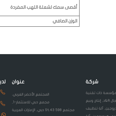
أقصى سمك لشعلة اللهب المفردة
الوزن الصافي
شركة
عنوان
لدي
Sudu I هي مؤسسة ذات تقنية
المجتمع الأخضر الغربي.
عالية متخصصة في مجال R&د, إنتاج وبيع
مجمع دبي للاستثمار-1,
روجين, آلة تنظيف
مجتمع St.43 598 دبي, الإمارات العربية