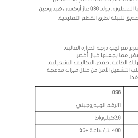
والهيدروجين QS6. الاستفادة من التكنولوجيا المتطورة, يولد QS6 غاز أوكسي هيدروجين
صديق للبيئة لطرق القطع التقليدية.
 مع لهب درجة الحرارة العالية.
فر, مما يجعلها خيارًا أخضر.
لاك الطاقة, خفض التكاليف التشغيلية.
طلب التشغيل الآمن من خلال ميزات مدمجة
غط.
QS6
1الرقم الهيدروجيني
2.9كيلوواط
400 لتر/ساعة ±5%