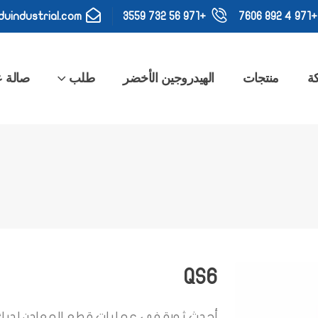
uindustrial.com
+971 56 732 3559
+971 4 892 7606
ة
منتجات
الهيدروجين الأخضر
طلب
صالة 
QS6
أحدث ثورة في عمليات قطع المعادن لديك