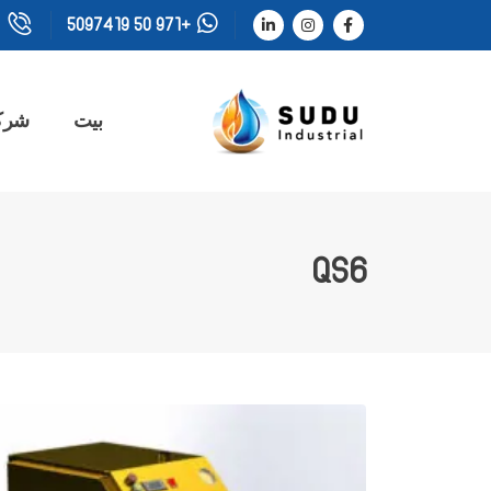
+971 50 5097419
بيت
شرك
QS6