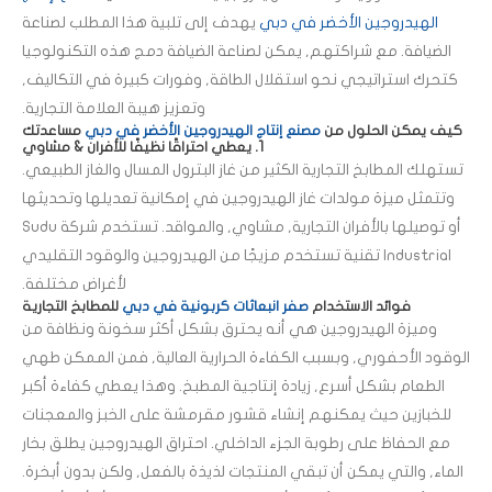
الهيدروجين الأخضر في دبي
يهدف إلى تلبية هذا المطلب لصناعة
الضيافة. مع شراكتهم, يمكن لصناعة الضيافة دمج هذه التكنولوجيا
كتحرك استراتيجي نحو استقلال الطاقة, وفورات كبيرة في التكاليف,
وتعزيز هيبة العلامة التجارية.
كيف يمكن الحلول من
مصنع إنتاج الهيدروجين الأخضر في دبي
مساعدتك
1. يعطي احتراقًا نظيفًا للأفران & مشاوي
تستهلك المطابخ التجارية الكثير من غاز البترول المسال والغاز الطبيعي.
وتتمثل ميزة مولدات غاز الهيدروجين في إمكانية تعديلها وتحديثها
أو توصيلها بالأفران التجارية, مشاوي, والمواقد. تستخدم شركة Sudu
Industrial تقنية تستخدم مزيجًا من الهيدروجين والوقود التقليدي
لأغراض مختلفة.
فوائد الاستخدام
صفر انبعاثات كربونية في دبي
للمطابخ التجارية
وميزة الهيدروجين هي أنه يحترق بشكل أكثر سخونة ونظافة من
الوقود الأحفوري, وبسبب الكفاءة الحرارية العالية, فمن الممكن طهي
الطعام بشكل أسرع, زيادة إنتاجية المطبخ. وهذا يعطي كفاءة أكبر
للخبازين حيث يمكنهم إنشاء قشور مقرمشة على الخبز والمعجنات
مع الحفاظ على رطوبة الجزء الداخلي. احتراق الهيدروجين يطلق بخار
الماء, والتي يمكن أن تبقي المنتجات لذيذة بالفعل, ولكن بدون أبخرة.