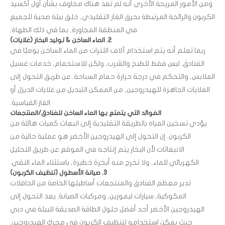
ومن الأمور المريحة الأخرى أنه لم تعد هناك مخاوف بشأن أول أكسيد
الكربون والرائحة المرتبطة بحرق الغاز التقليدي, خلق بيئة صحية للجميع
في المنطقة المجاورة, بما في ذلك الطهاة.
2. الماء الساخن & توليد البخار (غلايات)
ربما تعلم أنه يتم استخدام آلاف اللترات من الماء الساخن يوميًا في
الفنادق. ليس فقط للطبخ والشرب, ولكن للاستحمام, خدمات غسيل
الملابس, والتحكم في درجة حرارة حمام السباحة. عن طريق التحول إلى
الغلايات الجاهزة للهيدروجين, من الممكن التبديل من غلايات الديزل أو
الغاز القياسية.
الفوائد التي يتمتع بها الماء الساخن للفنادق/المنتجعات
يؤدي تسخين المياه بالطريقة التقليدية إلى انبعاث كميات هائلة من
الكربون. إن التحول إلى الهيدروجين الأخضر هو عملية خالية من
الانبعاثات لأن البخار يتم إنتاجه في الموقع عن طريق التحليل
الكهربائي للماء, ولا تخرج منه أبخرة خطيرة, باستثناء الماء النقي.
3. صيانة الأسطول (تنظيف الكربون)
تدير معظم الفنادق والمنتجعات أساطيلها الخاصة من الحافلات
المكوكية, سيارات ليموزين, ومركبات الصيانة. يعد التحول إلى
الهيدروجين الأخضر أحد أفضل حلول الطاقة الصديقة للبيئة في دبي
حيث يمكن استخدامه لتنظيف الكربون في محرك الهيدروجين.